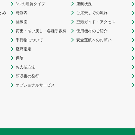
3つの運賃タイプ
運航状況



とめ
時刻表
ご搭乗までの流れ



路線図
空港ガイド・アクセス



変更・払い戻し・各種手数料
使用機材のご紹介



手荷物について
安全運航へのお願い



座席指定


保険


お支払方法


領収書の発行


オプショナルサービス

