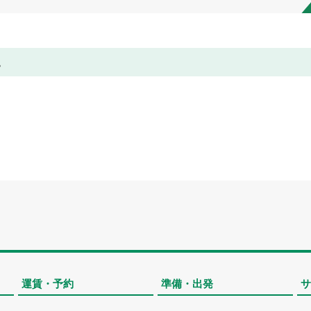
。
運賃・予約
準備・出発
サ