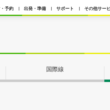
賃・予約
出発・準備
サポート
その他サー
丨
丨
丨
国際線