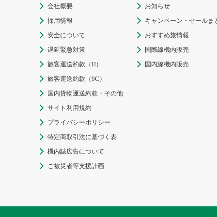
会社概要
お知らせ


採用情報
キャンペーン・セールま


安全について
おすすめ旅情報


遅延緊急対策
国際線機内販売


旅客運送約款（IJ）
国内線機内販売


旅客運送約款（9C）

国内貨物運送約款・その他

サイト利用規約

プライバシーポリシー

特定商取引法に基づく表

機内誌広告について

ご被災者等支援計画
