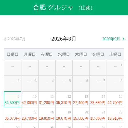
航空券
>
格安航空券
>
中国格安航空券
>
合肥格安航空券
合肥-グルジャ
（往路）
>
合肥発グルジャ行き格安航空券
2026年8月
2026年7月
2026年9月


日曜日
月曜日
火曜日
水曜日
木曜日
金曜日
土曜日
1
--
--
--
--
--
--
--
2
3
4
5
6
7
8
--
--
--
--
--
--
--
9
10
11
12
13
14
15
54,500
円
42,890
円
31,280
円
35,310
円
27,490
円
33,650
円
44,790
円
16
17
18
19
20
21
22
35,070
円
23,700
円
19,910
円
19,670
円
15,880
円
15,880
円
19,910
円
23
24
25
26
27
28
29