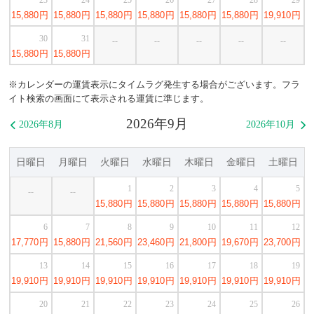
15,880
円
15,880
円
15,880
円
15,880
円
15,880
円
15,880
円
19,910
円
30
31
--
--
--
--
--
15,880
円
15,880
円
※カレンダーの運賃表示にタイムラグ発生する場合がございます。フラ
イト検索の画面にて表示される運賃に準じます。
2026年9月
2026年8月
2026年10月


日曜日
月曜日
火曜日
水曜日
木曜日
金曜日
土曜日
1
2
3
4
5
--
--
15,880
円
15,880
円
15,880
円
15,880
円
15,880
円
6
7
8
9
10
11
12
17,770
円
15,880
円
21,560
円
23,460
円
21,800
円
19,670
円
23,700
円
13
14
15
16
17
18
19
19,910
円
19,910
円
19,910
円
19,910
円
19,910
円
19,910
円
19,910
円
20
21
22
23
24
25
26